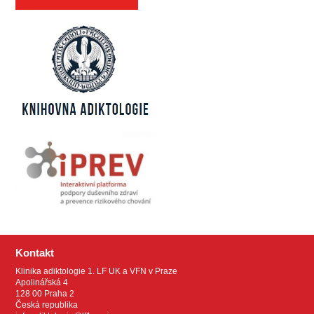
Kontakt
Klinika adiktologie 1. LF UK a VFN v Praze
Apolinářská 4
128 00 Praha 2
Česká republika