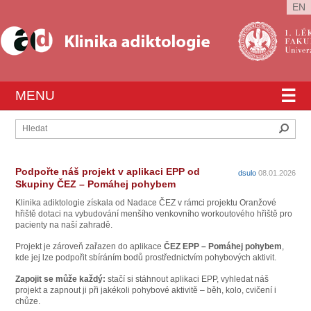
EN
☰
MENU
Hleda
Podpořte náš projekt v aplikaci EPP od
dsulo
08.01.2026
Skupiny ČEZ – Pomáhej pohybem
Klinika adiktologie získala od
Nadace ČEZ v rámci projektu Oranžové
hřiště
dotaci na vybudování menšího venkovního workoutového hřiště pro
pacienty na naší zahradě.
Projekt je zároveň zařazen do aplikace
ČEZ EPP – Pomáhej pohybem
,
kde jej lze podpořit sbíráním bodů prostřednictvím pohybových aktivit.
Zapojit se může každý:
stačí si stáhnout aplikaci EPP, vyhledat náš
projekt a zapnout ji při jakékoli pohybové aktivitě – běh, kolo, cvičení i
chůze.