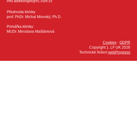
info.adiktologie@lf1.cuni.cz
Přednosta kliniky:
prof. PhDr. Michal Miovský, Ph.D.
Primářka kliniky:
MUDr. Miroslava Mašlániová
Cookies
-
GDPR
Copyright 1. LF UK 2026
Technické řešení
webProgress