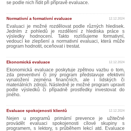
se podle nich řídit při přípravě evaluace.
Normativní a formativní evaluace
12.12.2024
Evaluaci je možné rozdělovat podle různých hledisek.
Jedním z pohledů je rozdělení z hlediska práce s
výsledky hodnocení. Takto rozlišujeme formativní,
vedoucí ke zlepšení a normativní evaluaci, která může
program hodnotit, oceňovat i trestat.
Ekonomická evaluace
12.12.2024
Ekonomická evaluace poskytuje zpětnou vazbu o tom,
zda preventivní či jiný program představuje efektivní
vynaložení zejména finančních, ale i lidských či
materiálních zdrojů. Následně je možné program upravit
podle výsledků či případně prostředky investovat do
jiného.
Evaluace spokojenosti klientů
12.12.2024
Nejen u programů primární prevence je užitečné
provádět evaluaci spokojenosti cílové skupiny s
programem, s lektory, s průběhem lekcí atd. Evaluace