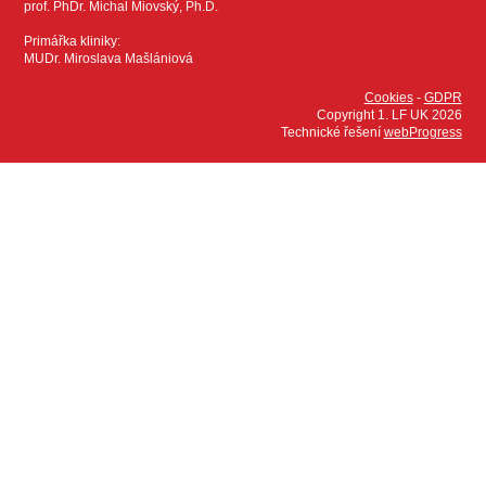
prof. PhDr. Michal Miovský, Ph.D.
Primářka kliniky:
MUDr. Miroslava Mašlániová
Cookies
-
GDPR
Copyright 1. LF UK 2026
Technické řešení
webProgress