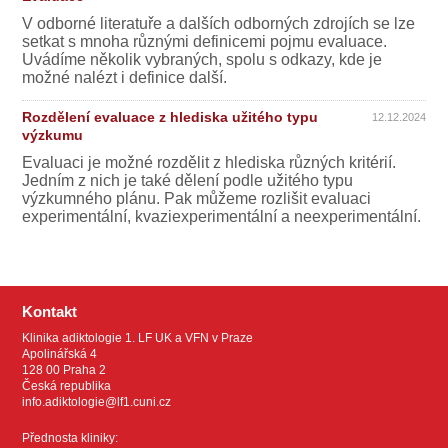
V odborné literatuře a dalších odborných zdrojích se lze
setkat s mnoha různými definicemi pojmu evaluace.
Uvádíme několik vybraných, spolu s odkazy, kde je
možné nalézt i definice další.
Rozdělení evaluace z hlediska užitého typu
12.12.2024
výzkumu
Evaluaci je možné rozdělit z hlediska různých kritérií.
Jedním z nich je také dělení podle užitého typu
výzkumného plánu. Pak můžeme rozlišit evaluaci
experimentální, kvaziexperimentální a neexperimentální.
Kontakt
Klinika adiktologie 1. LF UK a VFN v Praze
Apolinářská 4
128 00 Praha 2
Česká republika
info.adiktologie@lf1.cuni.cz
Přednosta kliniky: