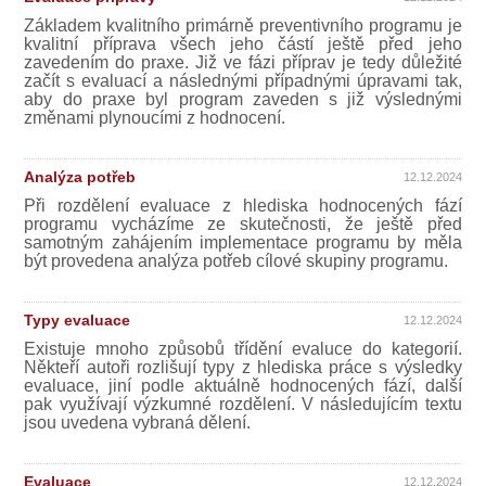
Základem kvalitního primárně preventivního programu je
kvalitní příprava všech jeho částí ještě před jeho
zavedením do praxe. Již ve fázi příprav je tedy důležité
začít s evaluací a následnými případnými úpravami tak,
aby do praxe byl program zaveden s již výslednými
změnami plynoucími z hodnocení.
Analýza potřeb
12.12.2024
Při rozdělení evaluace z hlediska hodnocených fází
programu vycházíme ze skutečnosti, že ještě před
samotným zahájením implementace programu by měla
být provedena analýza potřeb cílové skupiny programu.
Typy evaluace
12.12.2024
Existuje mnoho způsobů třídění evaluce do kategorií.
Někteří autoři rozlišují typy z hlediska práce s výsledky
evaluace, jiní podle aktuálně hodnocených fází, další
pak využívají výzkumné rozdělení. V následujícím textu
jsou uvedena vybraná dělení.
Evaluace
12.12.2024