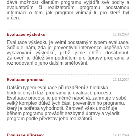
dává možnost klientům programu vyjádřit své pocity a
evaluátorům či realizátorům programu podstatnou
informaci o tom, jak program vnímají ti, pro které byl
určen.
Evaluace výsledku
12.12.2024
Evaluace výsledku je velmi podstatným typem evaluace.
Sděluje nám, zda je preventivní intervence úspěšná ve
vykazování výsledků, jichž jsme chtěli dosáhnout.
Zároveň je důležitým podnětem pro úpravy programu a
rozhodování o jeho dalším směřování.
Evaluace procesu
12.12.2024
Dalším typem evaluace při rozdělení z hlediska
hodnocených fází programu je evaluace procesu.
Evaluace procesu je poměrně náročná, zahrnuje v sobě
velký komplex důležitých částí preventivního programu,
který je potřeba vyhodnotit. Zároveň však umožňuje i
během programu provádět nezbytné úpravy a vyladit
program podle představ jeho realizátorů.
Evaluace přípravy
12.12.2024