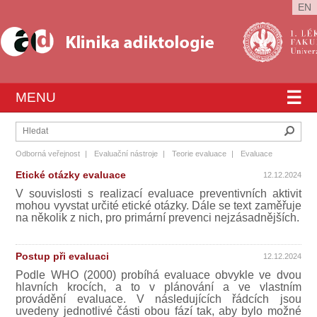
EN
☰
MENU
Hleda
Odborná veřejnost
|
Evaluační nástroje
|
Teorie evaluace
|
Evaluace
Etické otázky evaluace
12.12.2024
V souvislosti s realizací evaluace preventivních aktivit
mohou vyvstat určité etické otázky. Dále se text zaměřuje
na několik z nich, pro primární prevenci nejzásadnějších.
Postup při evaluaci
12.12.2024
Podle WHO (2000) probíhá evaluace obvykle ve dvou
hlavních krocích, a to v plánování a ve vlastním
provádění evaluace. V následujících řádcích jsou
uvedeny jednotlivé části obou fází tak, aby bylo možné