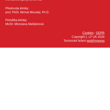
Přednosta kliniky:
prof. PhDr. Michal Miovský, Ph.D.
Primářka kliniky:
MUDr. Miroslava Mašlániová
Cookies
-
GDPR
Copyright 1. LF UK 2026
Technické řešení
webProgress