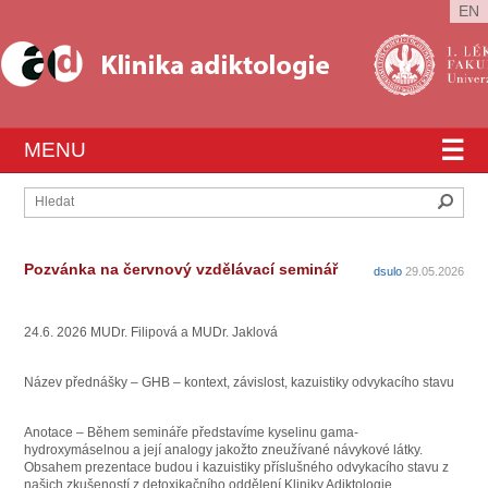
EN
☰
MENU
Hleda
Pozvánka na červnový vzdělávací seminář
dsulo
29.05.2026
24.6. 2026 MUDr. Filipová a MUDr. Jaklová
Název přednášky – GHB – kontext, závislost, kazuistiky odvykacího stavu
Anotace – Během semináře představíme kyselinu gama-
hydroxymáselnou a její analogy jakožto zneužívané návykové látky.
Obsahem prezentace budou i kazuistiky příslušného odvykacího stavu z
našich zkušeností z detoxikačního oddělení Kliniky Adiktologie.