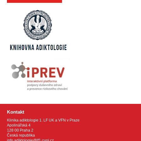
Kontakt
Klinika adiktologie 1. LF UK a VFN v Praze
Apolinářská 4
128 00 Praha 2
Česká republika
info.adiktologie@lf1.cuni.cz