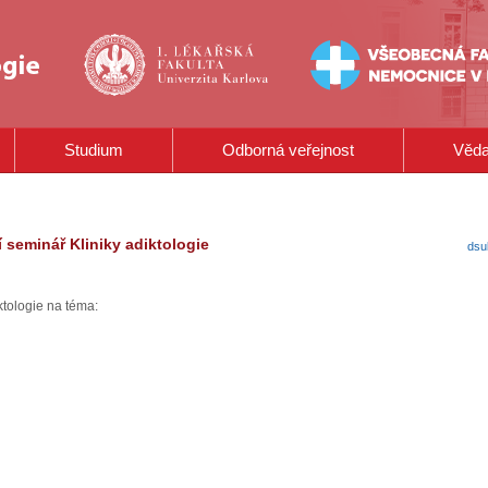
Studium
Odborná veřejnost
Věd
 seminář Kliniky adiktologie
dsu
ktologie na téma: