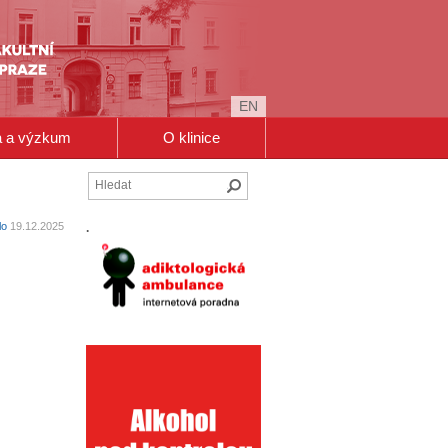
EN
a a výzkum
O klinice
Hledat
lo
19.12.2025
.