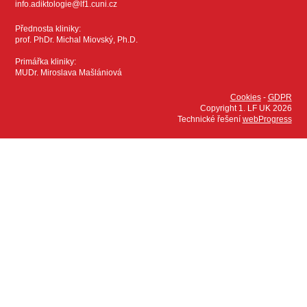
info.adiktologie@lf1.cuni.cz
Přednosta kliniky:
prof. PhDr. Michal Miovský, Ph.D.
Primářka kliniky:
MUDr. Miroslava Mašlániová
Cookies
-
GDPR
Copyright 1. LF UK 2026
Technické řešení
webProgress