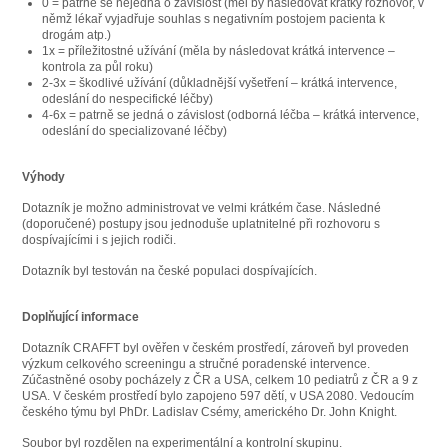
0 = patrně se nejedná o závislost (měl by následovat krátký rozhovor, v
němž lékař vyjadřuje souhlas s negativním postojem pacienta k
drogám atp.)
1x = příležitostné užívání (měla by následovat krátká intervence –
kontrola za půl roku)
2-3x = škodlivé užívání (důkladnější vyšetření – krátká intervence,
odeslání do nespecifické léčby)
4-6x = patrně se jedná o závislost (odborná léčba – krátká intervence,
odeslání do specializované léčby)
Výhody
Dotazník je možno administrovat ve velmi krátkém čase. Následné
(doporučené) postupy jsou jednoduše uplatnitelné při rozhovoru s
dospívajícími i s jejich rodiči.
Dotazník byl testován na české populaci dospívajících.
Doplňující informace
Dotazník CRAFFT byl ověřen v českém prostředí, zároveň byl proveden
výzkum celkového screeningu a stručné poradenské intervence.
Zúčastněné osoby pocházely z ČR a USA, celkem 10 pediatrů z ČR a 9 z
USA. V českém prostředí bylo zapojeno 597 dětí, v USA 2080. Vedoucím
českého týmu byl PhDr. Ladislav Csémy, amerického Dr. John Knight.
Soubor byl rozdělen na experimentální a kontrolní skupinu.