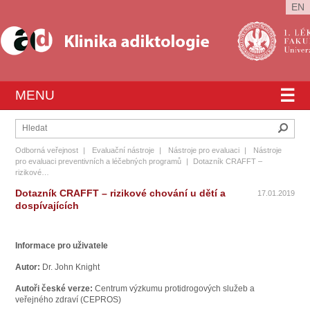
EN
☰
MENU
Hleda
Odborná veřejnost
|
Evaluační nástroje
|
Nástroje pro evaluaci
|
Nástroje
pro evaluaci preventivních a léčebných programů
|
Dotazník CRAFFT –
rizikové…
Dotazník CRAFFT – rizikové chování u dětí a
17.01.2019
dospívajících
Informace pro uživatele
Autor:
Dr. John Knight
Autoři české verze:
Centrum výzkumu protidrogových služeb a
veřejného zdraví (CEPROS)