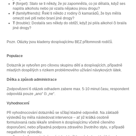
F
(forget): Stalo se ti někdy, že jsi zapomněl/a, co jsi dělal/a, když ses
napil/a alkoholu nebo jsi vzal/a nějakou jinou drogu?
F
(family/friends): Řekl ti někdo z rodiny či kamarádů, že bys měl/a
omezit své pití nebo braní jiné drogy?
T
(trouble): Dostal/a ses někdy do obtíží, když jsi pil/a alkohol či bral/a
jiné drogy?
Pozn. Otázky jsou kladeny dospívajícímu BEZ přítomnosti rodičů.
Populace
Dotazník je vytvořen pro cílovou skupinu dětí a dospívajících, případně
mladých dospělých s rizikem problémového užívání návykových látek.
Délka a způsob administrace
Zodpovězení 6 otázek odhadem zabere max. 5-10 minut času, respondent
odpovídá pouze „ano“ či „ne“.
Vyhodnocení
Při vyhodnocování dotazníků se sčítají kladné odpovědi. Na základě
výsledků by měla následovat intervence – ať již krátká osobně
formulovaná rada lékaře směrem k dospívajícímu včetně cíleného
doporučení, nebo případná podpora zdravého životního stylu, v případě
negativního výsledku.