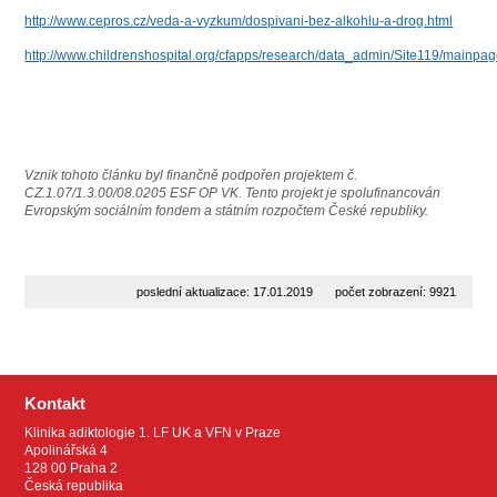
http://www.cepros.cz/veda-a-vyzkum/dospivani-bez-alkohlu-a-drog.html
http://www.childrenshospital.org/cfapps/research/data_admin/Site119/mainp
Vznik tohoto článku byl finančně podpořen projektem č.
CZ.1.07/1.3.00/08.0205 ESF OP VK. Tento projekt je spolufinancován
Evropským sociálním fondem a státním rozpočtem České republiky.
poslední aktualizace: 17.01.2019
počet zobrazení: 9921
Kontakt
Klinika adiktologie 1. LF UK a VFN v Praze
Apolinářská 4
128 00 Praha 2
Česká republika