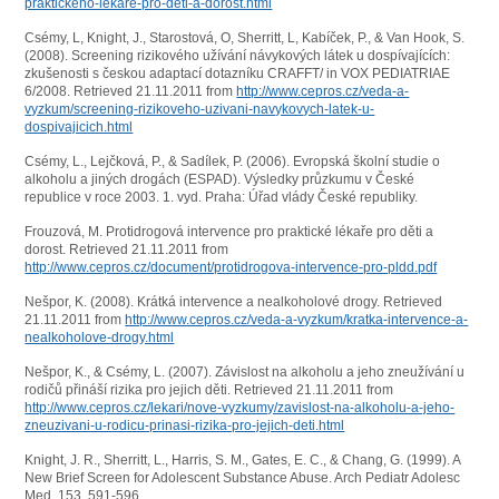
praktickeho-lekare-pro-deti-a-dorost.html
Csémy, L, Knight, J., Starostová, O, Sherritt, L, Kabíček, P., & Van Hook, S.
(2008). Screening rizikového užívání návykových látek u dospívajících:
zkušenosti s českou adaptací dotazníku CRAFFT/ in VOX PEDIATRIAE
6/2008. Retrieved 21.11.2011 from
http://www.cepros.cz/veda-a-
vyzkum/screening-rizikoveho-uzivani-navykovych-latek-u-
dospivajicich.html
Csémy, L., Lejčková, P., & Sadílek, P. (2006). Evropská školní studie o
alkoholu a jiných drogách (ESPAD). Výsledky průzkumu v České
republice v roce 2003. 1. vyd. Praha: Úřad vlády České republiky.
Frouzová, M. Protidrogová intervence pro praktické lékaře pro děti a
dorost. Retrieved 21.11.2011 from
http://www.cepros.cz/document/protidrogova-intervence-pro-pldd.pdf
Nešpor, K. (2008). Krátká intervence a nealkoholové drogy. Retrieved
21.11.2011 from
http://www.cepros.cz/veda-a-vyzkum/kratka-intervence-a-
nealkoholove-drogy.html
Nešpor, K., & Csémy, L. (2007). Závislost na alkoholu a jeho zneužívání u
rodičů přináší rizika pro jejich děti. Retrieved 21.11.2011 from
http://www.cepros.cz/lekari/nove-vyzkumy/zavislost-na-alkoholu-a-jeho-
zneuzivani-u-rodicu-prinasi-rizika-pro-jejich-deti.html
Knight, J. R., Sherritt, L., Harris, S. M., Gates, E. C., & Chang, G. (1999). A
New Brief Screen for Adolescent Substance Abuse. Arch Pediatr Adolesc
Med, 153, 591-596.