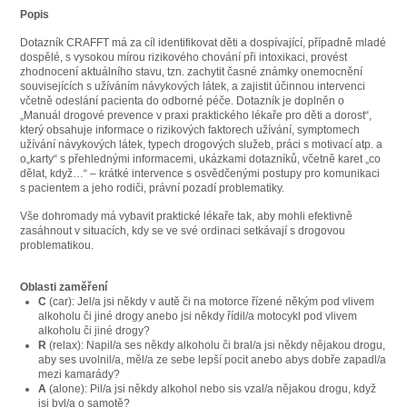
Popis
Dotazník CRAFFT má za cíl identifikovat děti a dospívající, případně mladé
dospělé, s vysokou mírou rizikového chování při intoxikaci, provést
zhodnocení aktuálního stavu, tzn. zachytit časné známky onemocnění
souvisejících s užíváním návykových látek, a zajistit účinnou intervenci
včetně odeslání pacienta do odborné péče. Dotazník je doplněn o
„Manuál drogové prevence v praxi praktického lékaře pro děti a dorost“,
který obsahuje informace o rizikových faktorech užívání, symptomech
užívání návykových látek, typech drogových služeb, práci s motivací atp. a
o„karty“ s přehlednými informacemi, ukázkami dotazníků, včetně karet „co
dělat, když…“ – krátké intervence s osvědčenými postupy pro komunikaci
s pacientem a jeho rodiči, právní pozadí problematiky.
Vše dohromady má vybavit praktické lékaře tak, aby mohli efektivně
zasáhnout v situacích, kdy se ve své ordinaci setkávají s drogovou
problematikou.
Oblasti zaměření
C
(car): Jel/a jsi někdy v autě či na motorce řízené někým pod vlivem
alkoholu či jiné drogy anebo jsi někdy řídil/a motocykl pod vlivem
alkoholu či jiné drogy?
R
(relax): Napil/a ses někdy alkoholu či bral/a jsi někdy nějakou drogu,
aby ses uvolnil/a, měl/a ze sebe lepší pocit anebo abys dobře zapadl/a
mezi kamarády?
A
(alone): Pil/a jsi někdy alkohol nebo sis vzal/a nějakou drogu, když
jsi byl/a o samotě?