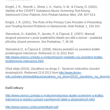
Knight, J. R., Sherritt, L, Shrier, L. A., Harris, S. M., & Chang, G. (2002).
Validity of the CRAFFT Substance Abuse Screening Test Among
Adolescent Clinic Patients. Arch Pediatr Adolesc Med, 156, 607-614.
Knight, J. R. (2001). The Role of the Primary Care Provider in Preventing
and Treating Alcohol Problems in Adolescents. Amb Pediatr, 1, 150-161.
Starostová, O., Kabíček, P., Jacobs, P., & Čápová, E. (2007). Manuál
drogové prevence v praxi praktického lékaře pro děti a dorost – praktická
příručka včasné prevence, Vox Pediatriae, 7, 36-38.
Starostová O., & Čápová E. (2008). Názory pediatrů na zavedení krátké
protidrogové intervence. Retrieved 21.11.2011 from
http://www.cepros.cz/veda-a-vyzkum/nazory-pediatru-na-zavedeni-kratke-
protidrogove-intervence.html
Úřad vlády (2010). Zaostřeno na drogy 3 - Syndrom rizikového chování
dospívajících. Retrieved 23.8.2012 from
http://www.drogy-
info.cz/index.php/publikace/zaostreno_na_drogy/2010_zaostreno_na_drogy
Další odkazy
http://www.cepros.cz/veda-a-vyzkum/vyzkumna-studie-screening-a-kratka-
intervence-k-redukci-uzivani-navykovych-latek-u-dospivajicich.html
http://www.cepros.cz/document/karty.pdf