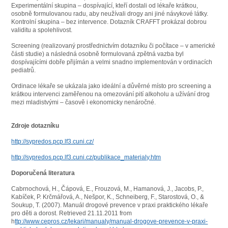
Experimentální skupina – dospívající, kteří dostali od lékaře krátkou,
osobně formulovanou radu, aby neužívali drogy ani jiné návykové látky.
Kontrolní skupina – bez intervence. Dotazník CRAFFT prokázal dobrou
validitu a spolehlivost.
Screening (realizovaný prostřednictvím dotazníku či počítace – v americké
části studie) a následná osobně formulovaná zpětná vazba byl
dospívajícími dobře přijímán a velmi snadno implementován v ordinacích
pediatrů.
Ordinace lékaře se ukázala jako ideální a důvěrné místo pro screening a
krátkou intervenci zaměřenou na omezování pití alkoholu a užívání drog
mezi mladistvými – časově i ekonomicky nenáročné.
Zdroje dotazníku
http://sypredos.pcp.lf3.cuni.cz/
http://sypredos.pcp.lf3.cuni.cz/publikace_materialy.htm
Doporučená literatura
Cabrnochová, H., Čápová, E., Frouzová, M., Hamanová, J., Jacobs, P.,
Kabíček, P. Krčmářová, A., Nešpor, K., Schneiberg, F., Starostová, O., &
Soukup, T. (2007). Manuál drogové prevence v praxi praktického lékaře
pro děti a dorost. Retrieved 21.11.2011 from
h
ttp://www.cepros.cz/lekari/manualy/manual-drogove-prevence-v-praxi-