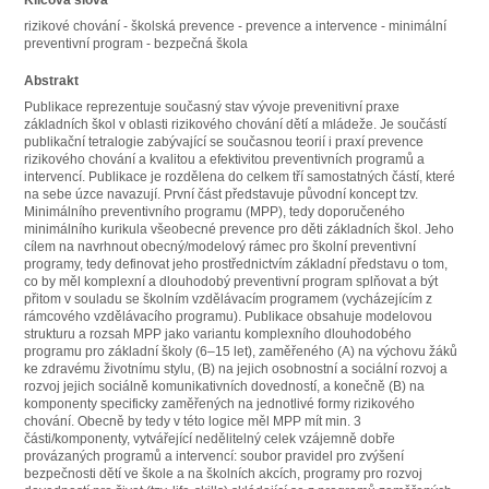
Klíčová slova
rizikové chování - školská prevence - prevence a intervence - minimální
preventivní program - bezpečná škola
Abstrakt
Publikace reprezentuje současný stav vývoje prevenitivní praxe
základních škol v oblasti rizikového chování dětí a mládeže. Je součástí
publikační tetralogie zabývající se současnou teorií i praxí prevence
rizikového chování a kvalitou a efektivitou preventivních programů a
intervencí. Publikace je rozdělena do celkem tří samostatných částí, které
na sebe úzce navazují. První část představuje původní koncept tzv.
Minimálního preventivního programu (MPP), tedy doporučeného
minimálního kurikula všeobecné prevence pro děti základních škol. Jeho
cílem na navrhnout obecný/modelový rámec pro školní preventivní
programy, tedy definovat jeho prostřednictvím základní představu o tom,
co by měl komplexní a dlouhodobý preventivní program splňovat a být
přitom v souladu se školním vzdělávacím programem (vycházejícím z
rámcového vzdělávacího programu). Publikace obsahuje modelovou
strukturu a rozsah MPP jako variantu komplexního dlouhodobého
programu pro základní školy (6–15 let), zaměřeného (A) na výchovu žáků
ke zdravému životnímu stylu, (B) na jejich osobnostní a sociální rozvoj a
rozvoj jejich sociálně komunikativních dovedností, a konečně (B) na
komponenty specificky zaměřených na jednotlivé formy rizikového
chování. Obecně by tedy v této logice měl MPP mít min. 3
části/komponenty, vytvářející nedělitelný celek vzájemně dobře
provázaných programů a intervencí: soubor pravidel pro zvýšení
bezpečnosti dětí ve škole a na školních akcích, programy pro rozvoj