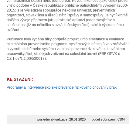
vulnerabilních skupin nebo jednotlivců. Původní koncept jako celek prošel
v této podobě v České republikace přibližně patnáctiletým vývojem (2000-
2015) a je výsledkem spolupráce několika univerzit, preventivních
organizací, stovek škol a úřadů státní správy a samosprávy. Je nyní kromě
dalšího vývoje připraven jak k praktické aplikací (odehrávající se v
současnosti již na několika stovkách českých škol), také k výzkumnému
ověření.
Publikace byla vydána díky podpoře projektu Implementace a evaluace
minimálního preventivního programu, systémových nástrojů ve vzdělávání
a vytvoření sběrného systému v oblasti prevence rizikového chování pro
pracovníky škol, školských zařízení na celostátní úrovni (ESF OPVK č.
CZ.1.07/1.1.00/530017).
KE STAŽENÍ:
Programy a intervence školské prevence rizikového chování v praxi
poslední aktualizace: 28.01.2020
počet zobrazení: 6304