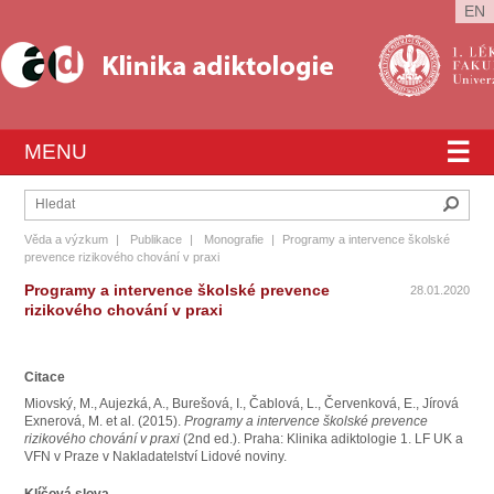
EN
☰
MENU
Hleda
Věda a výzkum
|
Publikace
|
Monografie
|
Programy a intervence školské
prevence rizikového chování v praxi
Programy a intervence školské prevence
28.01.2020
rizikového chování v praxi
Citace
Miovský, M., Aujezká, A., Burešová, I., Čablová, L., Červenková, E., Jírová
Exnerová, M. et al. (2015).
Programy a intervence školské prevence
rizikového chování v praxi
(2nd ed.). Praha: Klinika adiktologie 1. LF UK a
VFN v Praze v Nakladatelství Lidové noviny.