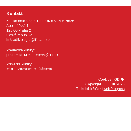
Kontakt
Klinika adiktologie 1. LF UK a VFN v Praze
Apolinářská 4
128 00 Praha 2
Česká republika
info.adiktologie@lf1.cuni.cz
Přednosta kliniky:
prof. PhDr. Michal Miovský, Ph.D.
Primářka kliniky:
MUDr. Miroslava Mašlániová
Cookies
-
GDPR
Copyright 1. LF UK 2026
Technické řešení
webProgress