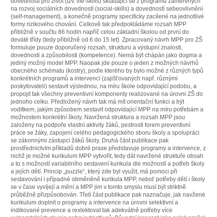
dovedností pro život (tzv. life-skills) skládající se z programů zaměřených
na rozvoj sociálních dovedností (social-skills) a dovedností sebeovlivnění
(self-management), a konečně programy specificky zacílené na jednotlivé
formy rizikového chování. Celkově tak předpokládáme rozsah MPP
přibližně v součtu 86 hodin napříč celou základní školou od první do
deváté třídy (tedy přibližně od 6 do 15 let). Zpracovaný návrh MPP pro ZŠ
formuluje pouze doporučený rozsah, strukturu a výstupní znalosti,
dovednosti a způsobilosti (kompetence). Nemá být chápán jako dogma a
jediný možný model MPP. Naopak jde pouze o jeden z možných návrhů
obecného schématu (kostry), podle kterého by bylo možné z různých typů
konkrétních programů a intervencí (zajišťovaných např. různými
poskytovateli) sestavit výslednou, na míru škole odpovídající podobu, a
propojit tak všechny preventivní komponenty realizované na úrovni ZŠ do
jednoho celku. Předložený návrh tak má mít orientační funkci a být
vodítkem, jakým způsobem sestavit odpovídající MPP na míru potřebám a
možnostem konkrétní školy. Navržená struktura a rozsah MPP jsou
založeny na podpoře vlastní aktivity žáků, pestrosti forem preventivní
práce se žáky, zapojení celého pedagogického sboru školy a spolupráci
se zákonnými zástupci žáků školy. Druhá část publikace pak
prostřednictvím příkladů dobré praxe představuje programy a intervence, z
nichž je možné kurikulum MPP vytvořit, tedy dát navržené struktuře obsah
a to s možností variabilního sestavení kurikula dle možností a potřeb školy
a jejích dětí. Princip „puzzle“, který zde byl využit, má pomoci při
sestavování i případné obměněně kurikula MPP, neboť potřeby dětí i školy
se v čase vyvíjejí a mění a MPP jim v tomto smyslu musí být striktně
průběžně přizpůsobován. Třetí část publikace pak naznačuje, jak navžené
kurikulum doplnit o programy a intervence na úrovni selektivní a
indikované prevence a rexlektovat tak adekvátně potřeby více